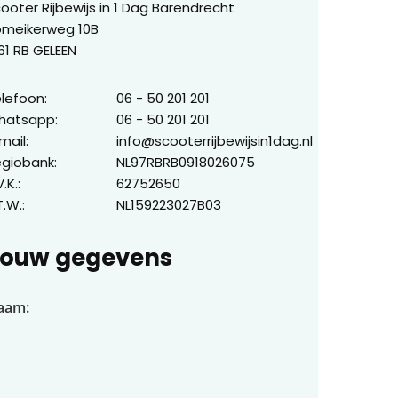
ooter Rijbewijs in 1 Dag Barendrecht
omeikerweg 10B
61 RB GELEEN
lefoon:
06 - 50 201 201
hatsapp:
06 - 50 201 201
mail:
info@scooterrijbewijsin1dag.nl
giobank:
NL97RBRB0918026075
V.K.:
62752650
T.W.:
NL159223027B03
ouw gegevens
aam: