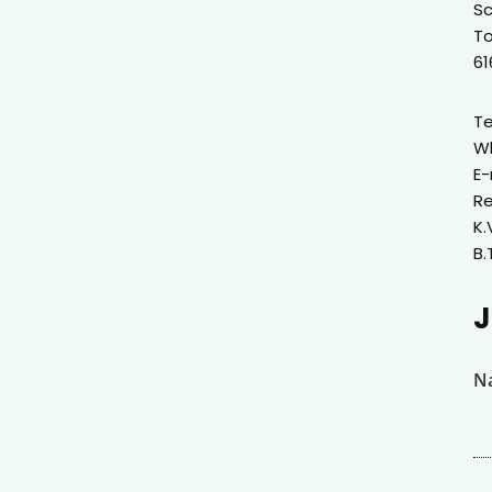
Sc
T
61
Te
W
E-
Re
K.
B.
J
N