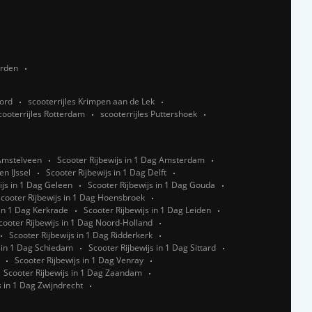
rden
oord
scooterrijles Krimpen aan de Lek
cooterrijles Rotterdam
scooterrijles Puttershoek
 Amstelveen
Scooter Rijbewijs in 1 Dag Amsterdam
n IJssel
Scooter Rijbewijs in 1 Dag Delft
ijs in 1 Dag Geleen
Scooter Rijbewijs in 1 Dag Gouda
cooter Rijbewijs in 1 Dag Hoensbroek
 in 1 Dag Kerkrade
Scooter Rijbewijs in 1 Dag Leiden
cooter Rijbewijs in 1 Dag Noord-Holland
Scooter Rijbewijs in 1 Dag Ridderkerk
s in 1 Dag Schiedam
Scooter Rijbewijs in 1 Dag Sittard
Scooter Rijbewijs in 1 Dag Venray
Scooter Rijbewijs in 1 Dag Zaandam
s in 1 Dag Zwijndrecht