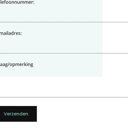
elefoonnummer:
mailadres:
raag/opmerking
Verzenden