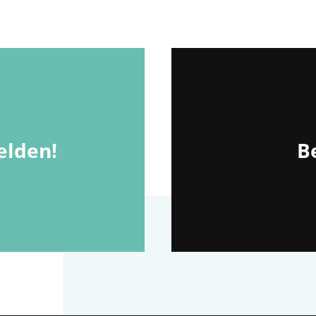
lden!
Be