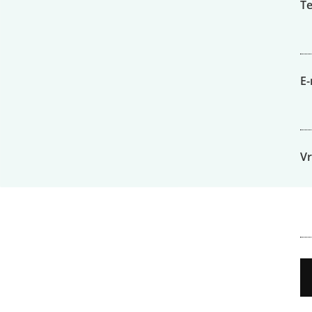
T
E-
V