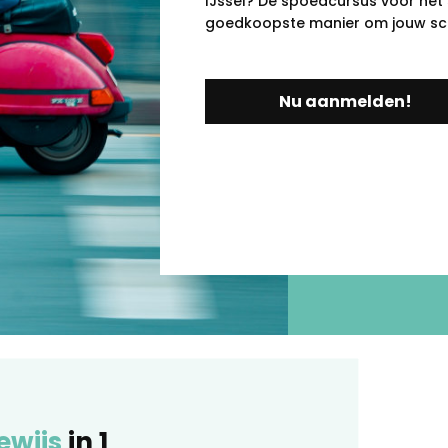
IJssel? De spoedcursus voor het s
goedkoopste manier om jouw scoo
Nu aanmelden!
ewijs
in 1