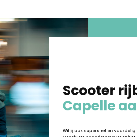
Scooter rij
Capelle aa
Wil jij ook supersnel en voordelig