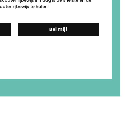
cooter rijbewijs in 1 dag is de snelste én de
ter rijbewijs te halen!
Bel mij!