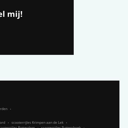
l mij!
rden
oord
scooterrijles Krimpen aan de Lek
cooterrijles Rotterdam
scooterrijles Puttershoek