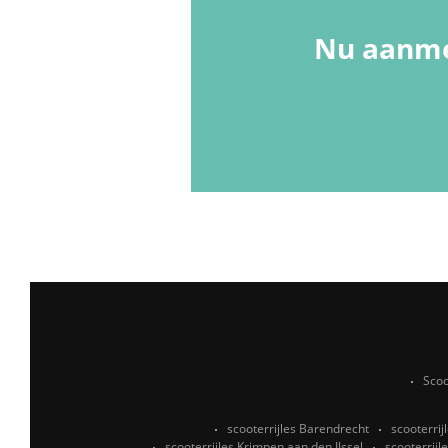
Nu aanme
Scoo
scooterrijles Barendrecht
scooterrij
scooterrijles Krimpen aan den IJssel
scooterrijl