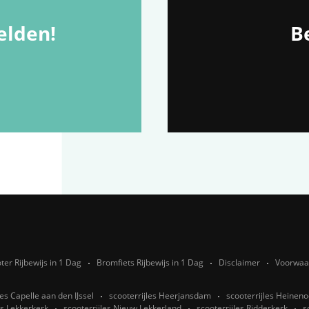
lden!
Be
ter Rijbewijs in 1 Dag
Bromfiets Rijbewijs in 1 Dag
Disclaimer
Voorwaa
les Capelle aan den IJssel
scooterrijles Heerjansdam
scooterrijles Heinen
es Lekkerkerk
scooterrijles Nieuw Lekkerland
scooterrijles Ridderkerk
s