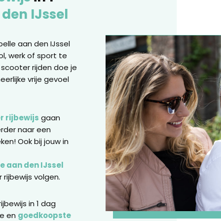
 den IJssel
pelle aan den IJssel
l, werk of sport te
scooter rijden doe je
eerlijke vrije gevoel
 rijbewijs
gaan
erder naar een
ken! Ook bij jouw in
le aan den IJssel
rijbewijs volgen.
jbewijs in 1 dag
te en
goedkoopste