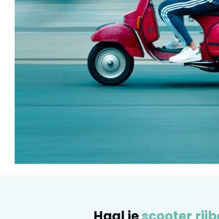
Haal je
scooter rijb