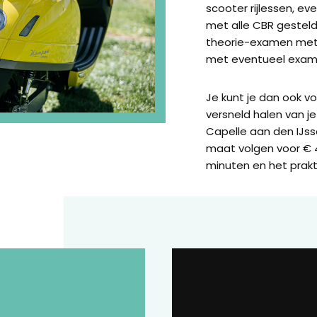
scooter rijlessen, e
met alle CBR gestel
theorie-examen met 
met eventueel exame
Je kunt je dan ook v
versneld halen van je 
Capelle aan den IJs
maat volgen voor € 49
minuten en het prak